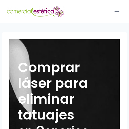
Comprar
láser para
eliminar
tatuajes