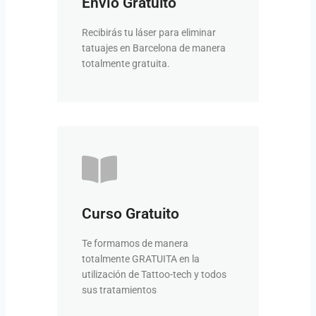
Envío Gratuito
tras realizar el envío. Queremos
Tardará como máximo 48 horas
Recibirás tu láser para eliminar
horas
tatuajes en Barcelona de manera
Tu pedido en 24-48
totalmente gratuita.
VER FORMACIÓN
Curso Gratuito
tenemos formaciones bonificadas
otros ámbitos de la estética,
Te formamos de manera
Si además quieres formarte en
totalmente GRATUITA en la
Formación bonificada
utilización de Tattoo-tech y todos
sus tratamientos