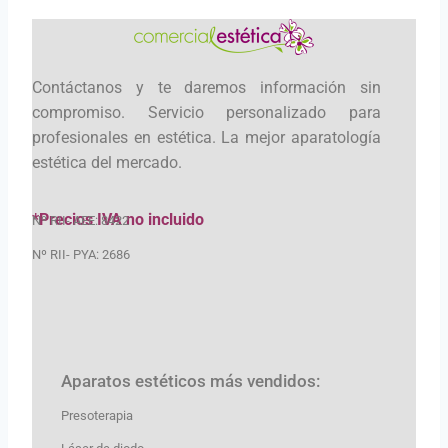
Contáctanos y te daremos información sin
compromiso. Servicio personalizado para
profesionales en estética. La mejor aparatología
estética del mercado.
*Precios IVA no incluido
Nº RII- AEE: 8422
Nº RII- PYA: 2686
Aparatos estéticos más vendidos:
Presoterapia