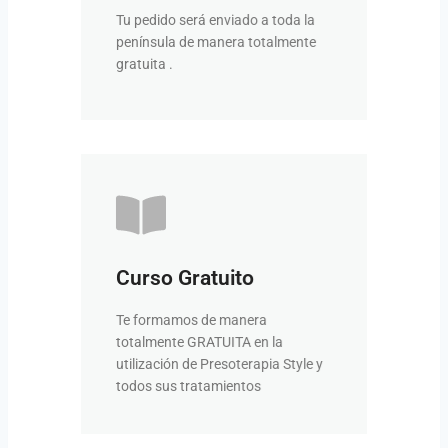
Tardará como máximo 48 horas
Tu pedido será enviado a toda la
horas
península de manera totalmente
Tu pedido en 24-48
gratuita .
VER FORMACIÓN
Curso Gratuito
tenemos formaciones bonificadas
otros ámbitos de la estética,
Te formamos de manera
Si además quieres formarte en
totalmente GRATUITA en la
Formación bonificada
utilización de Presoterapia Style y
todos sus tratamientos