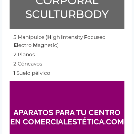
CORPORAL
SCULTURBODY
5 Manípulos (
H
igh
I
ntensity
F
ocused
E
lectro
M
agnetic)
2 Planos
2 Cóncavos
1 Suelo pélvico
APARATOS PARA TU CENTRO
EN COMERCIALESTÉTICA.COM