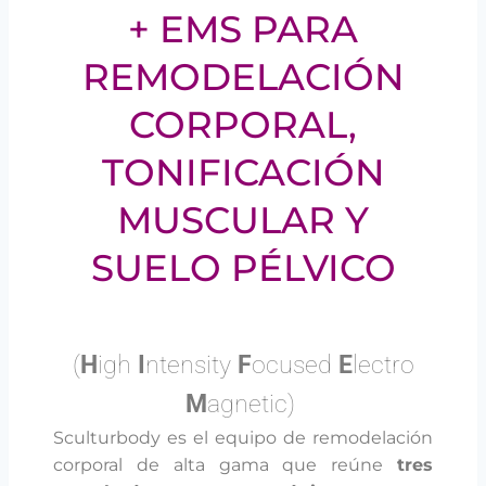
+ EMS PARA
REMODELACIÓN
CORPORAL,
TONIFICACIÓN
MUSCULAR Y
SUELO PÉLVICO
(
H
igh
I
ntensity
F
ocused
E
lectro
M
agnetic)
Sculturbody es el equipo de remodelación
corporal de alta gama que reúne
tres