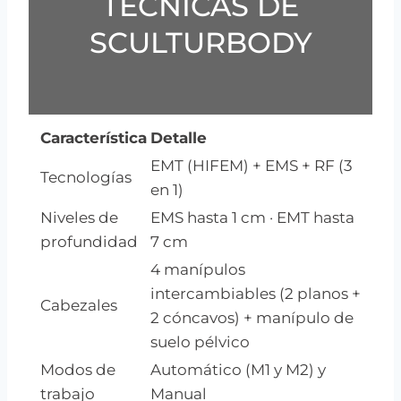
TÉCNICAS DE
SCULTURBODY
Característica
Detalle
EMT (HIFEM) + EMS + RF (3
Tecnologías
en 1)
Niveles de
EMS hasta 1 cm · EMT hasta
profundidad
7 cm
4 manípulos
intercambiables (2 planos +
Cabezales
2 cóncavos) + manípulo de
suelo pélvico
Modos de
Automático (M1 y M2) y
trabajo
Manual