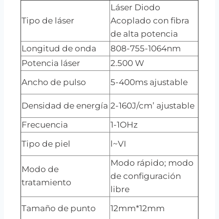
Láser Diodo
Tipo de láser
Acoplado con fibra
de alta potencia
Longitud de onda
808-755-1064nm
Potencia láser
2.500 W
Ancho de pulso
5-400ms ajustable
Densidad de energía
2-160J/cm’ ajustable
Frecuencia
1-1OHz
Tipo de piel
l~VI
Modo rápido; modo
Modo de
de configuración
tratamiento
libre
Tamaño de punto
12mm*12mm