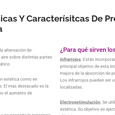
icas Y Caracterísitcas De P
a
¿Para qué sirven los
la alternación de
aire sobre distintas partes
Infrarrojos
: Están incorpora
fático.
principal objetivo de esta in
mejora de la absorción de p
 en estética como en
Los infrarrojos pueden ser u
os. El más destacado es la
localizadas.
mo el aumento de
Electroestimulación
: Se ut
estética. Su objetivo es eje