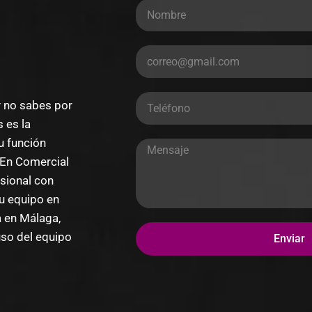
y no sabes por
 es la
u función
. En Comercial
sional con
tu equipo en
 en Málaga,
uso del equipo
Enviar