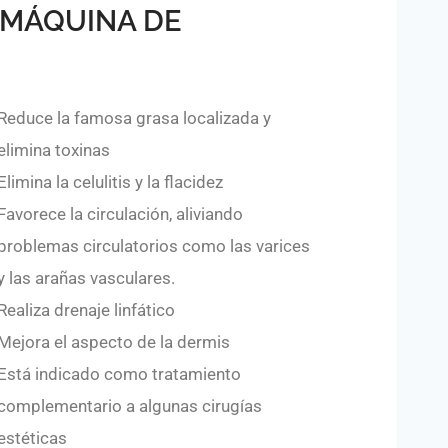
 MÁQUINA DE
Reduce la famosa grasa localizada y
elimina toxinas
Elimina la celulitis y la flacidez
Favorece la circulación, aliviando
problemas circulatorios como las varices
y las arañas vasculares.
Realiza drenaje linfático
Mejora el aspecto de la dermis
Está indicado como tratamiento
complementario a algunas cirugías
estéticas