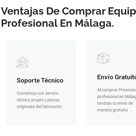
Ventajas De Comprar Equip
Profesional En Málaga.
AHORA
PIDELO
¡PIDE CITA!
antes
presoterapia
Envío Gratuit
presoterapia cuant
mantener a punto tu
Soporte Técnico
disfrutes de tu
puedas consultar y
envío. Queremos q
post-venta para que
Al comprar Presoter
Contamos con servico
horas tras realizar 
Incluímos un servicio
profesional en Mála
Tardará como máxim
técnico propio y piezas
tendrás tu envío de
oportunidad?
originales del fabricante.
48 horas
¿Vas a perder la
manera gratuita
Tu pedido en 