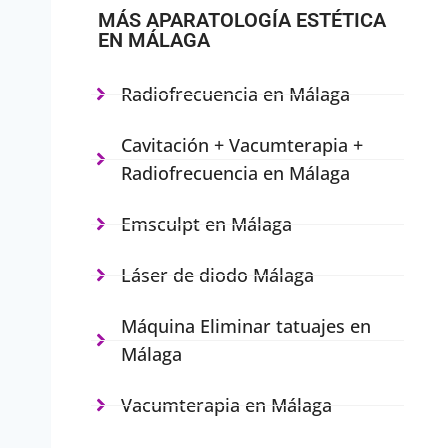
MÁS APARATOLOGÍA ESTÉTICA
EN MÁLAGA
Radiofrecuencia en Málaga
Cavitación + Vacumterapia +
Radiofrecuencia en Málaga
Emsculpt en Málaga
Láser de diodo Málaga
Máquina Eliminar tatuajes en
Málaga
Vacumterapia en Málaga