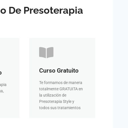
o De Presoterapia
FORMACIÓN
VER
Curso Gratuito
bonificadas
o
o
tenemos formaciones
ámbitos de la estética,
Te formamos de manera
ue
apia
formarte en otros
el
totalmente GRATUITA en
Si además quieres
ga,
o 48
la utilización de
bonificada
Presoterapia Style y
Formación
24-
todos sus tratamientos