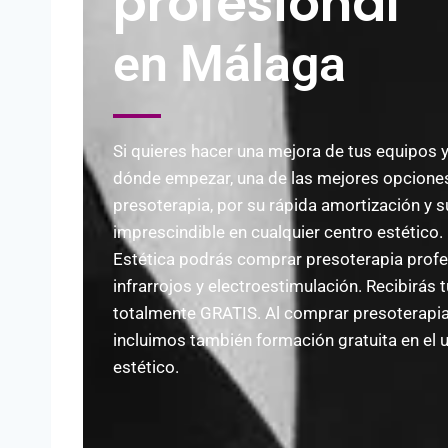
profesional
en Málaga
Si quieres hacer una mejora de tus equipos 
dónde empezar, una de las mejores opciones
presoterapia, por su rápida amortización y s
imprescindible en cualquier centro estético
Estética podrás comprar presoterapia profe
infrarrojos y electroestimulación. Recibirás 
totalmente GRATIS. Al comprar presoterapia
incluimos también formación gratuita en el 
estético.