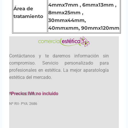
4mmx7mm , 6mmx13mm ,
Área de
8mmx25mm ,
tratamiento
30mmx44mm,
40mmxmm,
90mmx120mm
Contáctanos y te daremos información sin
compromiso. Servicio personalizado para
profesionales en estética. La mejor aparatología
estética del mercado.
*Precios IVA no incluido
Nº RII- AEE: 8422
Nº RII- PYA: 2686