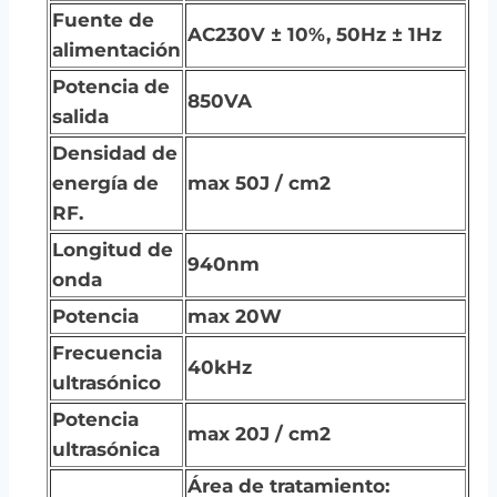
Fuente de
AC230V ± 10%, 50Hz ± 1Hz
alimentación
Potencia de
850VA
salida
Densidad de
energía de
max 50J / cm2
RF.
Longitud de
940nm
onda
Potencia
max 20W
Frecuencia
40kHz
ultrasónico
Potencia
max 20J / cm2
ultrasónica
Área de tratamiento: