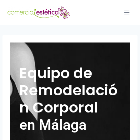
Equipo de
Remodelació
n Corporal
en Málaga