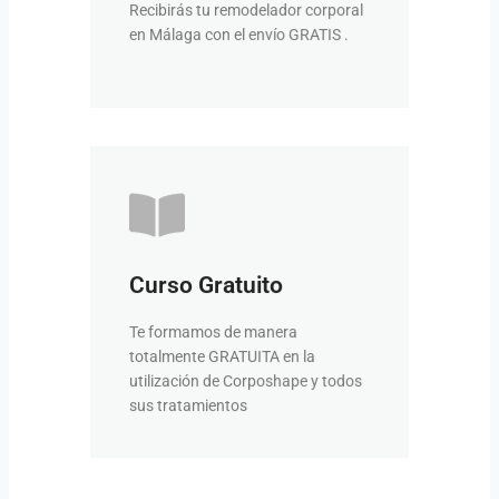
Recibirás tu remodelador corporal
horas
en Málaga con el envío GRATIS .
Tu pedido en 24-48
VER FORMACIÓN
Curso Gratuito
tenemos formaciones bonificadas
otros ámbitos de la estética,
Te formamos de manera
Si además quieres formarte en
totalmente GRATUITA en la
Formación bonificada
utilización de Corposhape y todos
sus tratamientos