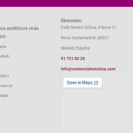
Dirección:
Calle Severo Ochoa, 4 Nave 11
os estéticos más
os:
Rivas Vaciamadrid, 28521
apia
Madrid, España
 diodo
91 751 82 20
info@comercialestetica.com
olítico
cuencia
rapia