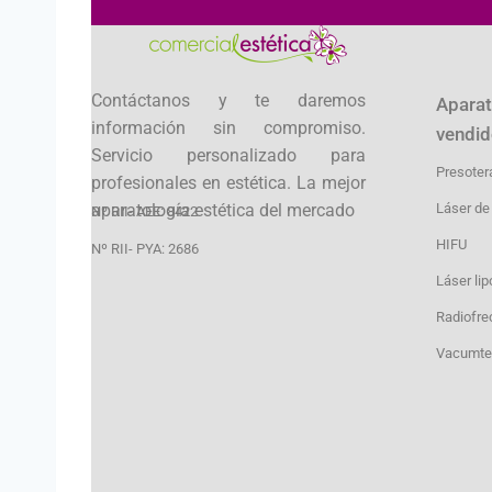
Contáctanos y te daremos
Aparat
información sin compromiso.
vendid
Servicio personalizado para
Presoter
profesionales en estética. La mejor
aparatología estética del mercado
Láser de
Nº RII- AEE: 8422
HIFU
Nº RII- PYA: 2686
Láser lip
Radiofre
Vacumte